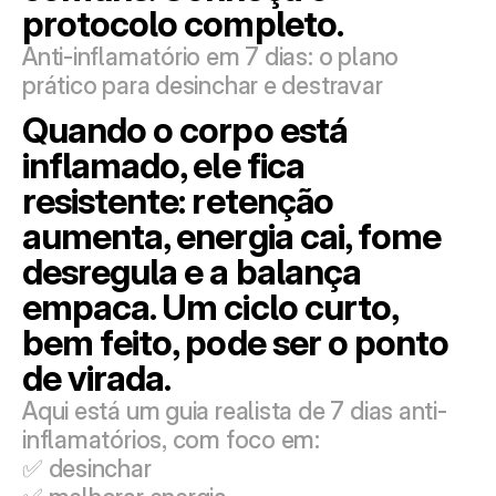
protocolo completo.
Anti-inflamatório em 7 dias: o plano 
prático para desinchar e destravar
Quando o corpo está 
inflamado, ele fica 
resistente: retenção 
aumenta, energia cai, fome 
desregula e a balança 
empaca. Um ciclo curto, 
bem feito, pode ser o ponto 
de virada.
Aqui está um guia realista de 7 dias anti-
inflamatórios, com foco em:
✅ desinchar