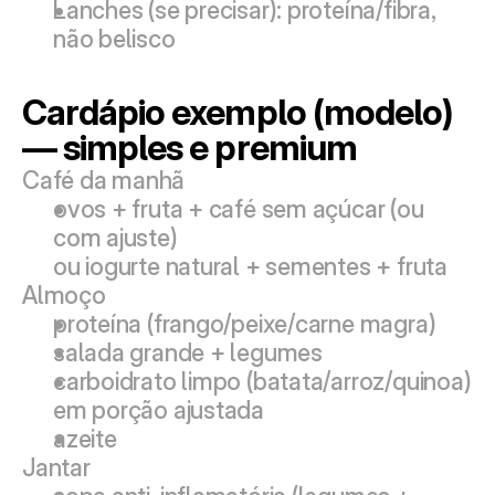
Lanches (se precisar): proteína/fibra, 
não belisco
Cardápio exemplo (modelo) 
— simples e premium
Café da manhã
ovos + fruta + café sem açúcar (ou 
com ajuste)
ou iogurte natural + sementes + fruta
Almoço
proteína (frango/peixe/carne magra)
salada grande + legumes
carboidrato limpo (batata/arroz/quinoa) 
em porção ajustada
azeite
Jantar