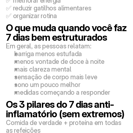
✅ melhorar energia
✅ reduzir gatilhos alimentares
✅ organizar rotina
O que muda quando você faz 
7 dias bem estruturados
Em geral, as pessoas relatam:
barriga menos estufada
menos vontade de doce à noite
mais clareza mental
sensação de corpo mais leve
sono um pouco melhor
medidas começando a responder
Os 3 pilares do 7 dias anti-
inflamatório (sem extremos)
Comida de verdade + proteína em todas 
as refeições