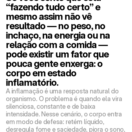
“fazendo tudo certo” e 
mesmo assim não vê 
resultado — no peso, no 
inchaço, na energia ou na 
relação com a comida — 
pode existir um fator que 
pouca gente enxerga: o 
corpo em estado 
inflamatório.
A inflamação é uma resposta natural do 
organismo. O problema é quando ela vira 
silenciosa, constante e de baixa 
intensidade. Nesse cenário, o corpo entra 
em modo de defesa: retém líquido, 
desregula fome e saciedade, piora o sono, 